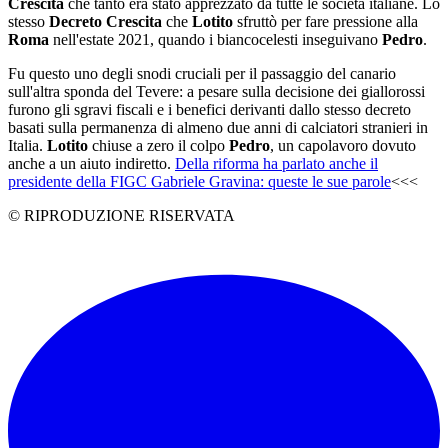
Crescita
che tanto era stato apprezzato da tutte le società italiane. Lo
stesso
Decreto Crescita
che
Lotito
sfruttò per fare pressione alla
Roma
nell'estate 2021, quando i biancocelesti inseguivano
Pedro
.
Fu questo uno degli snodi cruciali per il passaggio del canario
sull'altra sponda del Tevere: a pesare sulla decisione dei giallorossi
furono gli sgravi fiscali e i benefici derivanti dallo stesso decreto
basati sulla permanenza di almeno due anni di calciatori stranieri in
Italia.
Lotito
chiuse a zero il colpo
Pedro
, un capolavoro dovuto
anche a un aiuto indiretto.
Della riforma ha parlato anche il
presidente della FIGC Gabriele Gravina: queste le sue parole
<<<
© RIPRODUZIONE RISERVATA