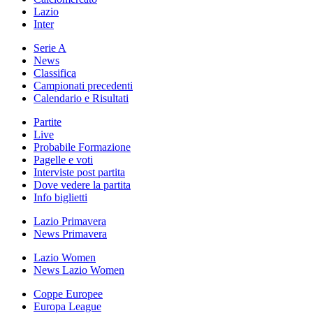
Lazio
Inter
Serie A
News
Classifica
Campionati precedenti
Calendario e Risultati
Partite
Live
Probabile Formazione
Pagelle e voti
Interviste post partita
Dove vedere la partita
Info biglietti
Lazio Primavera
News Primavera
Lazio Women
News Lazio Women
Coppe Europee
Europa League