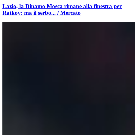
Lazio, la Dinamo Mosca rimane alla finestra per
Ratkov: ma il serbo... / Mercato