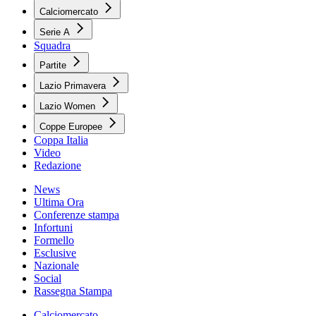
Calciomercato
Serie A
Squadra
Partite
Lazio Primavera
Lazio Women
Coppe Europee
Coppa Italia
Video
Redazione
News
Ultima Ora
Conferenze stampa
Infortuni
Formello
Esclusive
Nazionale
Social
Rassegna Stampa
Calciomercato