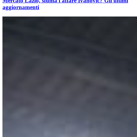
Mercato Lazio, sfuma l'affare Ivanovic? Gli ultimi
aggiornamenti