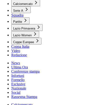
Calciomercato
Serie A
Squadra
Partite
Lazio Primavera
Lazio Women
Coppe Europee
Coppa Italia
Video
Redazione
News
Ultima Ora
Conferenze stampa
Infortuni
Formello
Esclusive
Nazionale
Social
Rassegna Stampa
Calciomercato