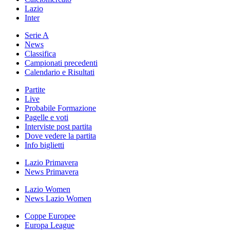
Lazio
Inter
Serie A
News
Classifica
Campionati precedenti
Calendario e Risultati
Partite
Live
Probabile Formazione
Pagelle e voti
Interviste post partita
Dove vedere la partita
Info biglietti
Lazio Primavera
News Primavera
Lazio Women
News Lazio Women
Coppe Europee
Europa League