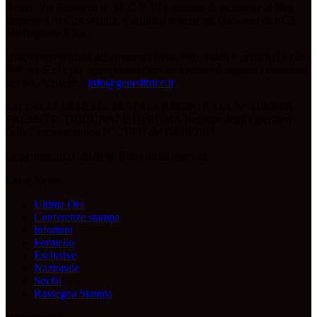
Roma, Via Bomarzo n. 34, C.F, PI e numero di iscrizione al Reg.
Imprese n. 09724341004, è affiliato al network Gazzanet di RCS
Mediagroup S.p.a..
Unico responsabile dei contenuti (testi, foto, video e grafiche) è Geo
Editrice S.r.l.; per ogni comunicazione avente ad oggetto i contenuti
del Sito scrivere a
info@geoeditrice.it
.
CITTACELESTE.IT - TESTATA REGISTRATA N° 319/2008
PRESSO IL TRIBUNALE DI ROMA Registro degli Operatori
della Comunicazione N° 21553 del 04/10/2011
Copyright 2021-2026 © Tutti i diritti riservati.
Lazio News
Ultima Ora
Conferenze stampa
Infortuni
Formello
Esclusive
Nazionale
Social
Rassegna Stampa