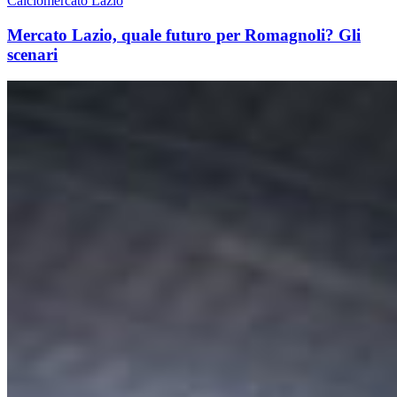
Calciomercato Lazio
Mercato Lazio, quale futuro per Romagnoli? Gli
scenari