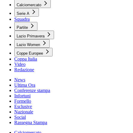
Calciomercato
Serie A
Squadra
Partite
Lazio Primavera
Lazio Women
Coppe Europee
Coppa Italia
Video
Redazione
News
Ultima Ora
Conferenze stampa
Infortuni
Formello
Esclusive
Nazionale
Social
Rassegna Stampa
Calciomercato