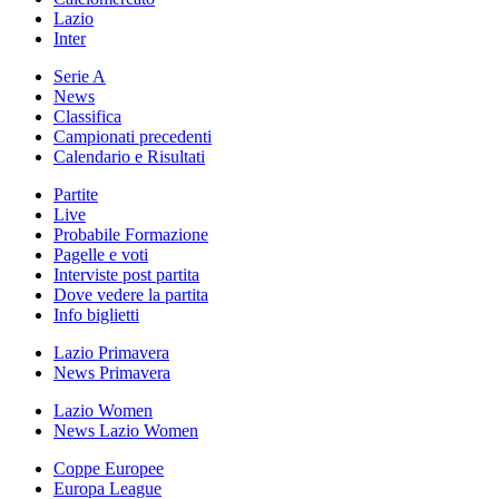
Lazio
Inter
Serie A
News
Classifica
Campionati precedenti
Calendario e Risultati
Partite
Live
Probabile Formazione
Pagelle e voti
Interviste post partita
Dove vedere la partita
Info biglietti
Lazio Primavera
News Primavera
Lazio Women
News Lazio Women
Coppe Europee
Europa League