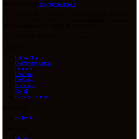
del Sito scrivere a
info@geoeditrice.it
.
CITTACELESTE.IT - TESTATA REGISTRATA N° 319/2008
PRESSO IL TRIBUNALE DI ROMA Registro degli Operatori
della Comunicazione N° 21553 del 04/10/2011
Copyright 2021-2026 © Tutti i diritti riservati.
Lazio News
Ultima Ora
Conferenze stampa
Infortuni
Formello
Esclusive
Nazionale
Social
Rassegna Stampa
Informazioni
Redazione
Trasparenza
Sitemap