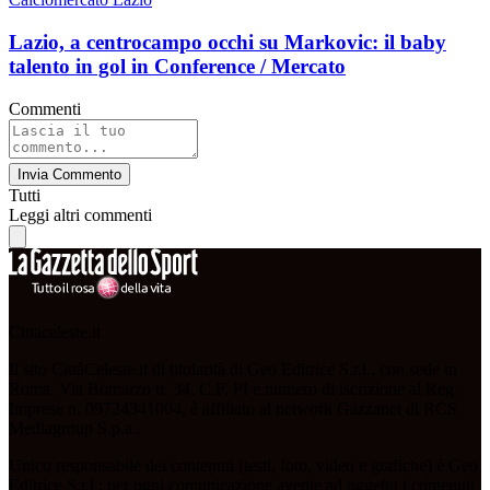
Lazio, a centrocampo occhi su Markovic: il baby
talento in gol in Conference / Mercato
Commenti
Invia Commento
Tutti
Leggi altri commenti
Cittaceleste.it
Il sito CittàCeleste.it di titolarità di Geo Editrice S.r.l., con sede in
Roma, Via Bomarzo n. 34, C.F, PI e numero di iscrizione al Reg.
Imprese n. 09724341004, è affiliato al network Gazzanet di RCS
Mediagroup S.p.a..
Unico responsabile dei contenuti (testi, foto, video e grafiche) è Geo
Editrice S.r.l.; per ogni comunicazione avente ad oggetto i contenuti