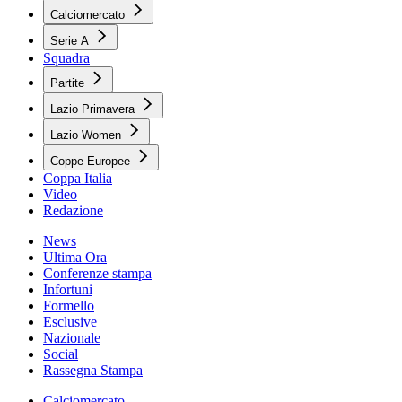
Calciomercato
Serie A
Squadra
Partite
Lazio Primavera
Lazio Women
Coppe Europee
Coppa Italia
Video
Redazione
News
Ultima Ora
Conferenze stampa
Infortuni
Formello
Esclusive
Nazionale
Social
Rassegna Stampa
Calciomercato