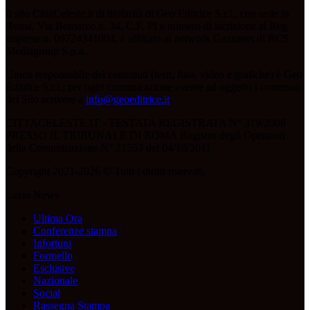
Il sito CittàCeleste.it di titolarità di Geo Editrice S.r.l., con sede in
Roma, Via Bomarzo n. 34, C.F, PI e numero di iscrizione al Reg.
Imprese n. 09724341004, è affiliato al network Gazzanet di RCS
Mediagroup S.p.a..
Unico responsabile dei contenuti (testi, foto, video e grafiche) è Geo
Editrice S.r.l.; per ogni comunicazione avente ad oggetto i contenuti
del Sito scrivere a
info@geoeditrice.it
.
CITTACELESTE.IT - TESTATA REGISTRATA N° 319/2008
PRESSO IL TRIBUNALE DI ROMA Registro degli Operatori
della Comunicazione N° 21553 del 04/10/2011
Copyright 2021-2026 © Tutti i diritti riservati.
Lazio News
Ultima Ora
Conferenze stampa
Infortuni
Formello
Esclusive
Nazionale
Social
Rassegna Stampa