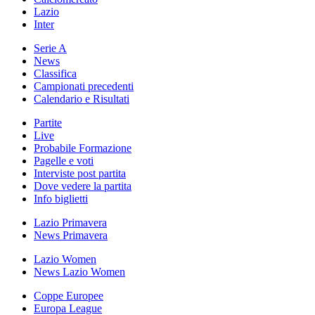
Lazio
Inter
Serie A
News
Classifica
Campionati precedenti
Calendario e Risultati
Partite
Live
Probabile Formazione
Pagelle e voti
Interviste post partita
Dove vedere la partita
Info biglietti
Lazio Primavera
News Primavera
Lazio Women
News Lazio Women
Coppe Europee
Europa League