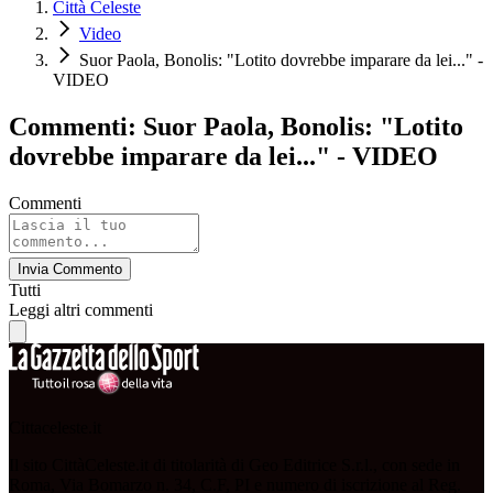
Città Celeste
Video
Suor Paola, Bonolis: "Lotito dovrebbe imparare da lei..." -
VIDEO
Commenti: Suor Paola, Bonolis: "Lotito
dovrebbe imparare da lei..." - VIDEO
Commenti
Invia Commento
Tutti
Leggi altri commenti
Cittaceleste.it
Il sito CittàCeleste.it di titolarità di Geo Editrice S.r.l., con sede in
Roma, Via Bomarzo n. 34, C.F, PI e numero di iscrizione al Reg.