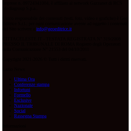
Imprese n. 09724341004, è affiliato al network Gazzanet di RCS
Mediagroup S.p.a..
Unico responsabile dei contenuti (testi, foto, video e grafiche) è Geo
Editrice S.r.l.; per ogni comunicazione avente ad oggetto i contenuti
del Sito scrivere a
info@geoeditrice.it
.
CITTACELESTE.IT - TESTATA REGISTRATA N° 319/2008
PRESSO IL TRIBUNALE DI ROMA Registro degli Operatori
della Comunicazione N° 21553 del 04/10/2011
Copyright 2021-2026 © Tutti i diritti riservati.
Lazio News
Ultima Ora
Conferenze stampa
Infortuni
Formello
Esclusive
Nazionale
Social
Rassegna Stampa
Informazioni