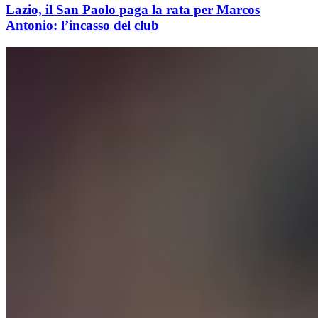
Lazio, il San Paolo paga la rata per Marcos
Antonio: l’incasso del club