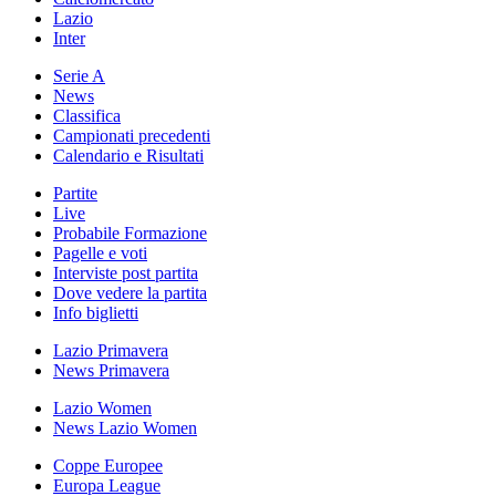
Lazio
Inter
Serie A
News
Classifica
Campionati precedenti
Calendario e Risultati
Partite
Live
Probabile Formazione
Pagelle e voti
Interviste post partita
Dove vedere la partita
Info biglietti
Lazio Primavera
News Primavera
Lazio Women
News Lazio Women
Coppe Europee
Europa League