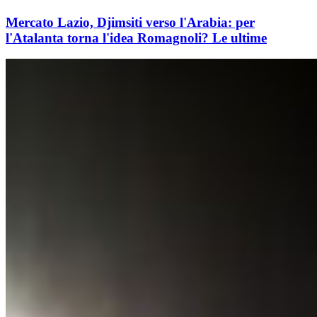
Mercato Lazio, Djimsiti verso l'Arabia: per
l'Atalanta torna l'idea Romagnoli? Le ultime