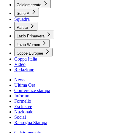
Calciomercato
Serie A
Squadra
Partite
Lazio Primavera
Lazio Women
Coppe Europee
Coppa Italia
Video
Redazione
News
Ultima Ora
Conferenze stampa
Infortuni
Formello
Esclusive
Nazionale
Social
Rassegna Stampa
Calciomercato