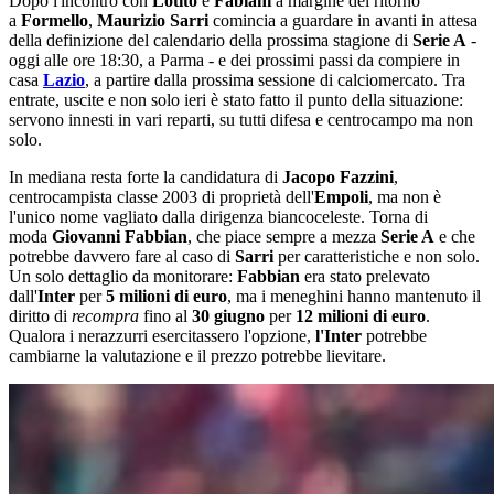
Dopo l'incontro con
Lotito
e
Fabiani
a margine del ritorno
a
Formello
,
Maurizio Sarri
comincia a guardare in avanti in attesa
della definizione del calendario della prossima stagione di
Serie A
-
oggi alle ore 18:30, a Parma - e dei prossimi passi da compiere in
casa
Lazio
, a partire dalla prossima sessione di calciomercato. Tra
entrate, uscite e non solo ieri è stato fatto il punto della situazione:
servono innesti in vari reparti, su tutti difesa e centrocampo ma non
solo.
In mediana resta forte la candidatura di
Jacopo Fazzini
,
centrocampista classe 2003 di proprietà dell'
Empoli
, ma non è
l'unico nome vagliato dalla dirigenza biancoceleste. Torna di
moda
Giovanni Fabbian
, che piace sempre a mezza
Serie A
e che
potrebbe davvero fare al caso di
Sarri
per caratteristiche e non solo.
Un solo dettaglio da monitorare:
Fabbian
era stato prelevato
dall'
Inter
per
5 milioni di euro
, ma i meneghini hanno mantenuto il
diritto di
recompra
fino al
30 giugno
per
12 milioni di euro
.
Qualora i nerazzurri esercitassero l'opzione,
l'Inter
potrebbe
cambiarne la valutazione e il prezzo potrebbe lievitare.