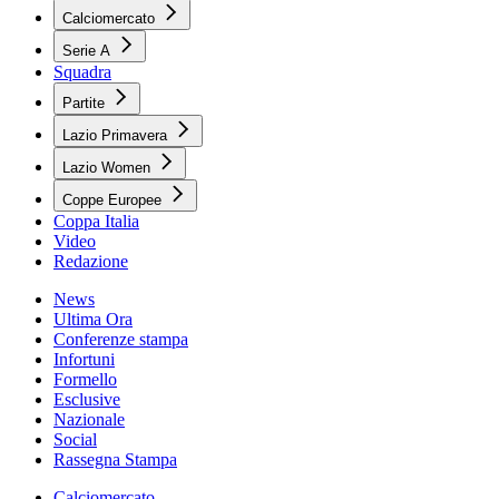
Calciomercato
Serie A
Squadra
Partite
Lazio Primavera
Lazio Women
Coppe Europee
Coppa Italia
Video
Redazione
News
Ultima Ora
Conferenze stampa
Infortuni
Formello
Esclusive
Nazionale
Social
Rassegna Stampa
Calciomercato