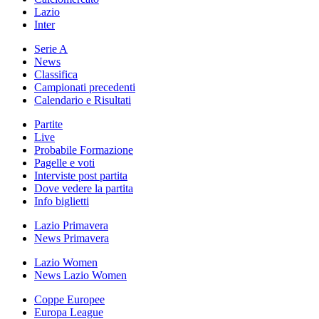
Lazio
Inter
Serie A
News
Classifica
Campionati precedenti
Calendario e Risultati
Partite
Live
Probabile Formazione
Pagelle e voti
Interviste post partita
Dove vedere la partita
Info biglietti
Lazio Primavera
News Primavera
Lazio Women
News Lazio Women
Coppe Europee
Europa League