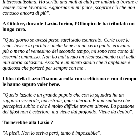
Interessantissima. Ho scritto una mail al club per andarli a trovare e
vedere come lavorano. Aggiornarmi mi piace, scoprire ciò che non
conosco ancora di più".
A Ottobre, durante Lazio-Torino, l’Olimpico le ha tributato un
lungo coro.
"Quel giorno se avessi perso sarei stato esonerato. Certe cose le
senti. Invece la partita si mette bene e a un certo punto, eravamo
più o meno al ventesimo del secondo tempo, mi sono reso conto di
essermi commosso. Non ho mai avuto un riconoscimento così nella
mia storia calcistica. Ascoltare un intero stadio che ti applaude è
qualcosa che porterò per sempre con me".
I tifosi della Lazio l’hanno accolta con scetticismo e con il tempo
le hanno saputo voler bene.
"Quello laziale è un grande popolo che con la squadra ha un
rapporto viscerale, ancestrale, quasi uterino. È una simbiosi che
percepisci subito e che è molto difficile trovare altrove. La passione
dei tifosi non è esteriore, ma viene dal profondo. Viene da dentro".
Tornerebbe alla Lazio
?
"A piedi. Non lo scriva però, tanto è impossibile".