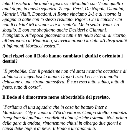
tutta l’ossatura che andò a giocarsi i Mondiali con Vicini quattro
anni dopo, in quella squadra. Zenga, Ferri, De Napoli, Giannini,
Mancini, Vialli, Donadoni. A Roma vinciamo 2-1 e al ritorno la
Spagna ci batte con lo stesso risultato. Rigori. Chi li calcia? Chi
non li calcia? Mi urlano: «Te la senti?». Me la sento. Vado. Lo
sbaglio. E con me sbagliano anche Desideri e Giannini.
Piangiamo. All’epoca giocavamo tutti e tre nella Roma: al ritorno,
all’aeroporto di Fiumicino, si avvicinarono i laziali: «A disgraziati!
A infamoni! Mortacci vostra!".
Quei rigori con il Bodo hanno cambiato i giudizi e orientato i
destini?
"È probabile. Con il presidente non c’è stata neanche occasione di
salutarsi stringendosi la mano. Dopo Lazio-Lecce c’era molta
delusione e una strana atmosfera. È successo tutto subito, tutto di
fretta, tutto di corsa".
Il Bodo si è dimostrato meno abbordabile del previsto.
"Parliamo di una squadra che in casa ha battuto Inter e
Manchester City e vanta il 75% di vittorie.
Campo stretto, rimbalzo
irregolare del pallone, condizioni atmosferiche estreme. Noi, prima
della gara di andata, rimanemmo chiusi in albergo due giorni a
causa delle bufere di neve. Il Bodo è un’anomalia.