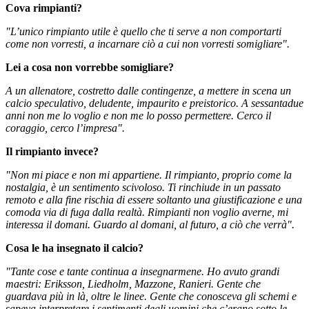
Cova rimpianti?
"L’unico rimpianto utile è quello che ti serve a non comportarti
come non vorresti, a incarnare ciò a cui non vorresti somigliare".
Lei a cosa non vorrebbe somigliare?
A un allenatore, costretto dalle contingenze, a mettere in scena un
calcio speculativo, deludente, impaurito e preistorico. A sessantadue
anni non me lo voglio e non me lo posso permettere. Cerco il
coraggio, cerco l’impresa".
Il rimpianto invece?
"Non mi piace e non mi appartiene. Il rimpianto, proprio come la
nostalgia, è un sentimento scivoloso. Ti rinchiude in un passato
remoto e alla fine rischia di essere soltanto una giustificazione e una
comoda via di fuga dalla realtà. Rimpianti non voglio averne, mi
interessa il domani. Guardo al domani, al futuro, a ciò che verrà".
Cosa le ha insegnato il calcio?
"Tante cose e tante continua a insegnarmene. Ho avuto grandi
maestri: Eriksson, Liedholm, Mazzone, Ranieri. Gente che
guardava più in là, oltre le linee. Gente che conosceva gli schemi e
sapeva interpretare i sentimenti degli uomini che c’erano sotto le