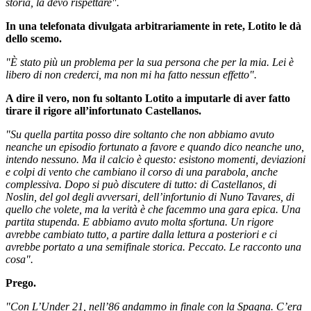
storia, la devo rispettare".
In una telefonata divulgata arbitrariamente in rete, Lotito le dà
dello scemo.
"È stato più un problema per la sua persona che per la mia. Lei è
libero di non crederci, ma non mi ha fatto nessun effetto".
A dire il vero, non fu soltanto Lotito a imputarle di aver fatto
tirare il rigore all’infortunato Castellanos.
"Su quella partita posso dire soltanto che non abbiamo avuto
neanche un episodio fortunato a favore e quando dico neanche uno,
intendo nessuno. Ma il calcio è questo: esistono momenti, deviazioni
e colpi di vento che cambiano il corso di una parabola, anche
complessiva. Dopo si può discutere di tutto: di Castellanos, di
Noslin, del gol degli avversari, dell’infortunio di Nuno Tavares, di
quello che volete, ma la verità è che facemmo una gara epica. Una
partita stupenda. E abbiamo avuto molta sfortuna. Un rigore
avrebbe cambiato tutto, a partire dalla lettura a posteriori e ci
avrebbe portato a una semifinale storica. Peccato. Le racconto una
cosa".
Prego.
"Con L’Under 21, nell’86 andammo in finale con la Spagna. C’era