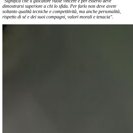
"Significa che il giocatore vuole vincere e per esserlo deve
dimostrarsi superiore a chi lo sfida. Per farlo non deve avere
soltanto qualità tecniche e competitività, ma anche personalità,
rispetto di sé e dei suoi compagni, valori morali e tenacia".