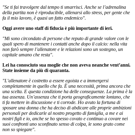
"Se ti fai travolgere dal tempo ti smarrisci. Anche se l’adrenalina
della partita non è riproducibile, allenarsi allo stress, per gente che
fa il mio lavoro, è quasi un fatto endemico".
Oggi avere uno staff
di fiducia
è più importante di ieri.
"Mi sono circondato di persone che reputo di grande valore con le
quali spero di mantenere i contatti anche dopo il calcio: nella vita
non farò sempre l’allenatore e le relazioni sono un sostegno, un
capitale umano che resta".
Lei ha conosciuto sua moglie che non aveva neanche vent’anni.
State insieme da più di quaranta.
"L’allenatore è costretto a essere egoista e a immergersi
completamente in quello che fa. È una necessità, prima ancora che
una scelta. E questa condizione ha delle conseguenze. La prima è la
tua assenza. Un’assenza che ti porta geograficamente lontano, che
ti fa mettere in discussione e ti corrode. Ho avuto la fortuna di
sposare una donna che ha deciso di abdicare alle proprie ambizioni
personali per dedicarle al nostro progetto di famiglia, a me e ai
nostri figli e io, anche se ho spesso covato e continuo a covare nei
suoi confronti uno sconfinato senso di colpa, le sono grato come
non so spiegare".