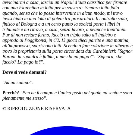
avvicinarmi a casa, lasciai un Napoli d’alta classifica per firmare
con una Fiorentina in lotta per la salvezza. Sembra tutto fatto
quando, senza che io possa intervenire in alcun modo, mi trovo
invischiato in una lotta di potere tra procuratori. Il contratto salta,
finisco al Bologna e a un certo punto la società porta i libri in
tribunale e mi ritrovo, a casa, senza lavoro, a neanche trent’anni.
Pur di non restare fermo, faccio un triplo salto all’indietro e
approdo al Poggibonsi, in C2. Lì gioco dieci partite e una mattina,
all’improvviso, spariscono tutti. Scendo a fare colazione in albergo e
trovo la proprietaria sulla porta circondata dai Carabinieri: "Signor
Baroni, la squadra è fallita, a me chi mi paga?". "Signora, che
faccio? La pago io?".
Dove si vede domani?
"Su un campo".
Perché?
"Perché il campo è l’unico posto nel quale mi sento e sono
pienamente me stesso".
© RIPRODUZIONE RISERVATA