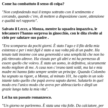
Come ha combattuto il senso di colpa?
"Non confondendo mai il tempo sottratto con il sentimento e
cercando, quando c’ero, di mettere a disposizione cuore, attenzione
e qualità nel rapporto".
Salvato il Lecce, a Monza, mentre la squadra impazziva, le
telecamere l’hanno sorpresa in ginocchio, con le dita rivolte al
cielo per salutare suo padre
.
"Era scomparso da pochi giorni. È stato l’ago e il filo della mia
esistenza e per i miei figli è stato a sua volta più di un padre. Ha
tenuto tutti insieme con una generosità e una semplicità che non ho
più ritrovato altrove. Ha vissuto per gli altri e mi ha permesso di
essere quello che volevo. È stato un uomo, in definitiva, sicuramente
molto migliore di me. A casa non c’erano tanti soldi, ma lui e mia
madre mi hanno fatto sempre sentire un principe. Quando Colombo
ha segnato su rigore, a Monza, al minuto 101, ho capito in un solo
istante tutto quello che papà aveva saputo darmi. Salutarlo in quel
modo era l’unico modo che avevo per abbracciarlo e dirgli un
grazie lungo tutta la mia vita".
Lei ha un passato romanzesco.
"Un giorno ne parleremo. È stata una vita folle. Da calciatore, per