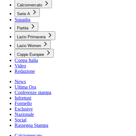
Calciomercato
Serie A
Squadra
Partite
Lazio Primavera
Lazio Women
Coppe Europee
Coppa Italia
Video
Redazione
News
Ultima Ora
Conferenze stampa
Infortuni
Formello
Esclusive
Nazionale
Social
Rassegna Stampa
Calciomercato