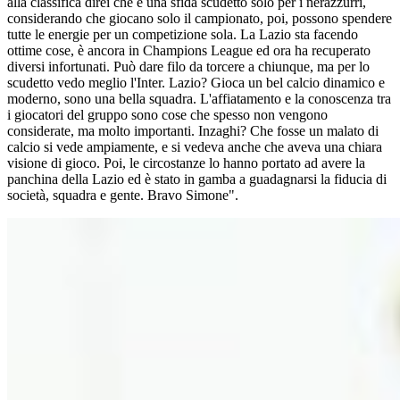
alla classifica direi che è una sfida scudetto solo per i nerazzurri,
considerando che giocano solo il campionato, poi, possono spendere
tutte le energie per un competizione sola. La Lazio sta facendo
ottime cose, è ancora in Champions League ed ora ha recuperato
diversi infortunati. Può dare filo da torcere a chiunque, ma per lo
scudetto vedo meglio l'Inter. Lazio? Gioca un bel calcio dinamico e
moderno, sono una bella squadra. L'affiatamento e la conoscenza tra
i giocatori del gruppo sono cose che spesso non vengono
considerate, ma molto importanti. Inzaghi? Che fosse un malato di
calcio si vede ampiamente, e si vedeva anche che aveva una chiara
visione di gioco. Poi, le circostanze lo hanno portato ad avere la
panchina della Lazio ed è stato in gamba a guadagnarsi la fiducia di
società, squadra e gente. Bravo Simone".