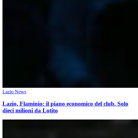
Lazio News
Lazio, Flaminio: il piano economico del club. Solo
dieci milioni da Lotito