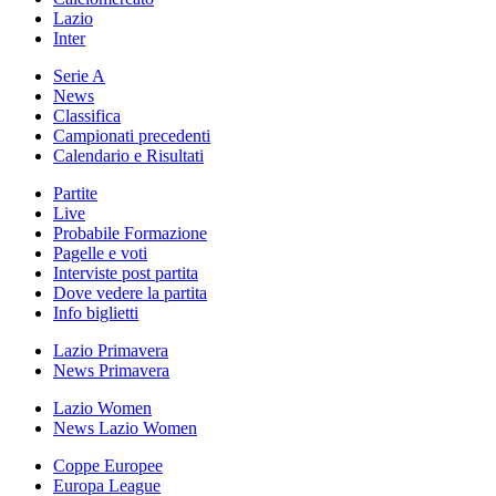
Lazio
Inter
Serie A
News
Classifica
Campionati precedenti
Calendario e Risultati
Partite
Live
Probabile Formazione
Pagelle e voti
Interviste post partita
Dove vedere la partita
Info biglietti
Lazio Primavera
News Primavera
Lazio Women
News Lazio Women
Coppe Europee
Europa League