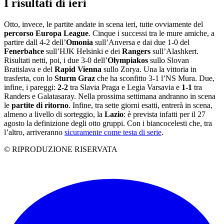
I risultati di ieri
Otto, invece, le partite andate in scena ieri, tutte ovviamente del
percorso Europa League
. Cinque i successi tra le mure amiche, a
partire dall 4-2 dell’
Omonia
sull’Anversa e dai due 1-0 del
Fenerbahce
sull’HJK Helsinki e dei
Rangers
sull’Alashkert.
Risultati netti, poi, i due 3-0 dell’
Olympiakos
sullo Slovan
Bratislava e del
Rapid Vienna
sullo Zorya. Una la vittoria in
trasferta, con lo
Sturm Graz
che ha sconfitto 3-1 l’NS Mura. Due,
infine, i pareggi:
2-2
tra Slavia Praga e Legia Varsavia e
1-1
tra
Randers e Galatasaray. Nella prossima settimana andranno in scena
le
partite di
ritorno
. Infine, tra sette giorni esatti, entrerà in scena,
almeno a livello di sorteggio, la
Lazio
: è prevista infatti per il 27
agosto la definizione degli otto gruppi. Con i biancocelesti che, tra
l’altro, arriveranno
sicuramente come testa di serie
.
© RIPRODUZIONE RISERVATA