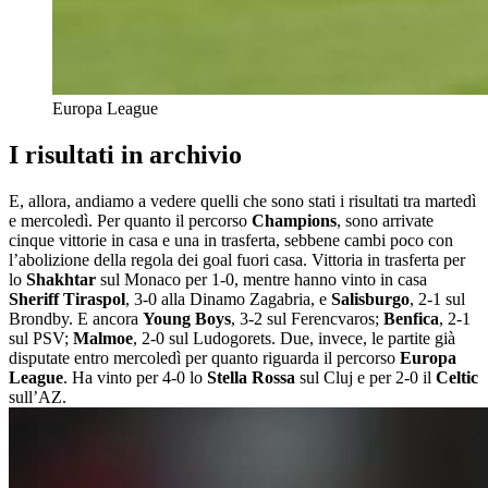
Europa League
I risultati in archivio
E, allora, andiamo a vedere quelli che sono stati i risultati tra martedì
e mercoledì. Per quanto il percorso
Champions
, sono arrivate
cinque vittorie in casa e una in trasferta, sebbene cambi poco con
l’abolizione della regola dei goal fuori casa. Vittoria in trasferta per
lo
Shakhtar
sul Monaco per 1-0, mentre hanno vinto in casa
Sheriff Tiraspol
, 3-0 alla Dinamo Zagabria, e
Salisburgo
, 2-1 sul
Brondby. E ancora
Young Boys
, 3-2 sul Ferencvaros;
Benfica
, 2-1
sul PSV;
Malmoe
, 2-0 sul Ludogorets. Due, invece, le partite già
disputate entro mercoledì per quanto riguarda il percorso
Europa
League
. Ha vinto per 4-0 lo
Stella Rossa
sul Cluj
e per 2-0 il
Celtic
sull’AZ.