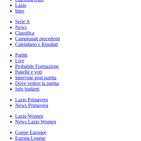
Lazio
Inter
Serie A
News
Classifica
Campionati precedenti
Calendario e Risultati
Partite
Live
Probabile Formazione
Pagelle e voti
Interviste post partita
Dove vedere la partita
Info biglietti
Lazio Primavera
News Primavera
Lazio Women
News Lazio Women
Coppe Europee
Europa League