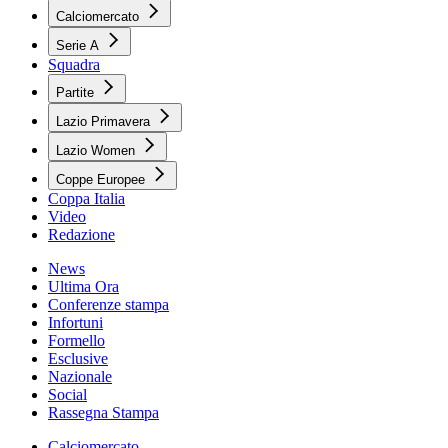
Calciomercato
Serie A
Squadra
Partite
Lazio Primavera
Lazio Women
Coppe Europee
Coppa Italia
Video
Redazione
News
Ultima Ora
Conferenze stampa
Infortuni
Formello
Esclusive
Nazionale
Social
Rassegna Stampa
Calciomercato