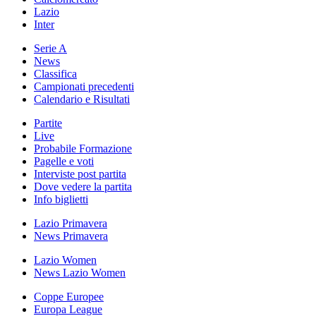
Lazio
Inter
Serie A
News
Classifica
Campionati precedenti
Calendario e Risultati
Partite
Live
Probabile Formazione
Pagelle e voti
Interviste post partita
Dove vedere la partita
Info biglietti
Lazio Primavera
News Primavera
Lazio Women
News Lazio Women
Coppe Europee
Europa League