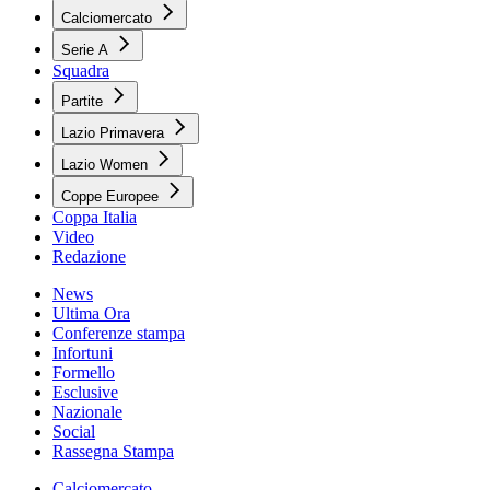
Calciomercato
Serie A
Squadra
Partite
Lazio Primavera
Lazio Women
Coppe Europee
Coppa Italia
Video
Redazione
News
Ultima Ora
Conferenze stampa
Infortuni
Formello
Esclusive
Nazionale
Social
Rassegna Stampa
Calciomercato