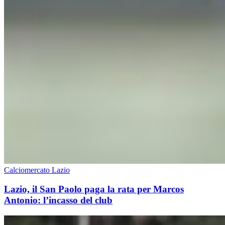
Calciomercato Lazio
Lazio, il San Paolo paga la rata per Marcos
Antonio: l’incasso del club