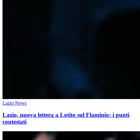
Lazio News
Lazio, nuova lettera a Lotito sul Flaminio: i punti
contestati