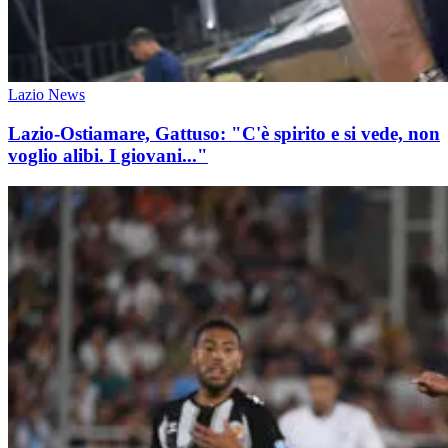
Lazio News
Lazio-Ostiamare, Gattuso: "C'è spirito e si vede, non
voglio alibi. I giovani..."