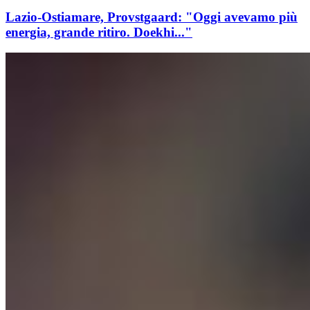
Lazio-Ostiamare, Provstgaard: "Oggi avevamo più
energia, grande ritiro. Doekhi..."