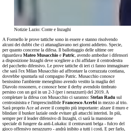
Notizie Lazio: Conte e Inzaghi
A Formello le prove tattiche sono in essere e stanno risolvendo
alcuni dei dubbi che ci attanagliavano nei giorni addietro. Specie,
per quanto concerne la difesa. Il ballottaggio delle ultime ore
riguardava
Mateo Musacchio
e
Patric
, avendo ambedue i difensori
a disposizione Inzaghi deve scegliere a chi affidare il centrodestra
del pacchetto difensivo. Le prove tattiche di ieri ci fanno immaginare
che sarà l'ex Milan Musacchio ad affrontare la corrazzata contiana,
dovrebbe spuntarla sul compagno Patric. Musacchio conosce
benissimo l'ambiente meneghino avendo vestito la maglia del
Diavolo rossonero, e conosce bene il derby avendolo timbrato
persino con un gol in un 2-3 (per i nerazzurri) del 2019. A
completare la difesa con Musacchio ci saranno:
Stefan Radu
sul
centrosinistra e l'imprescindibile
Francesco Acerbi
in mezzo al trio.
Sarà proprio Ace ad avere il compito più importante: alzare il muro e
blindare il bunker laziale onde evitare gli attacchi interisti. In più,
sempre per il leader difensivo di Inzaghi, ci sarà la mansione
speciale di fungere da anti-Lukaku: il centravanti belga - fulcro del
gioco offensivo nerazzurro - andrà inibito a tutti i costi. E per farlo,