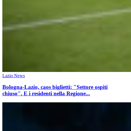
Lazio News
Bologna-Lazio, caos biglietti: "Settore ospiti
chiuso". E i residenti nella Regione...