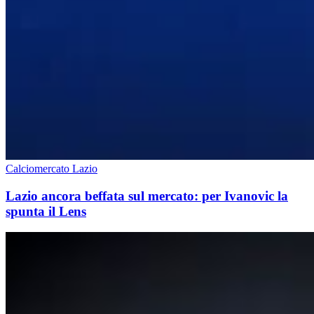
Calciomercato Lazio
Lazio ancora beffata sul mercato: per Ivanovic la
spunta il Lens