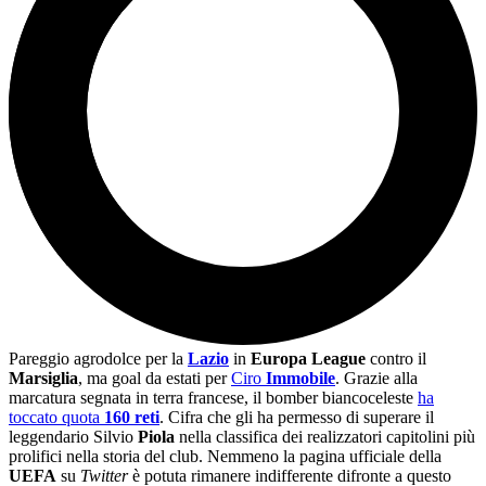
Pareggio agrodolce per la
Lazio
in
Europa League
contro il
Marsiglia
, ma goal da estati per
Ciro
Immobile
. Grazie alla
marcatura segnata in terra francese, il bomber biancoceleste
ha
toccato quota
160 reti
. Cifra che gli ha permesso di superare il
leggendario Silvio
Piola
nella classifica dei realizzatori capitolini più
prolifici nella storia del club. Nemmeno la pagina ufficiale della
UEFA
su
Twitter
è potuta rimanere indifferente difronte a questo