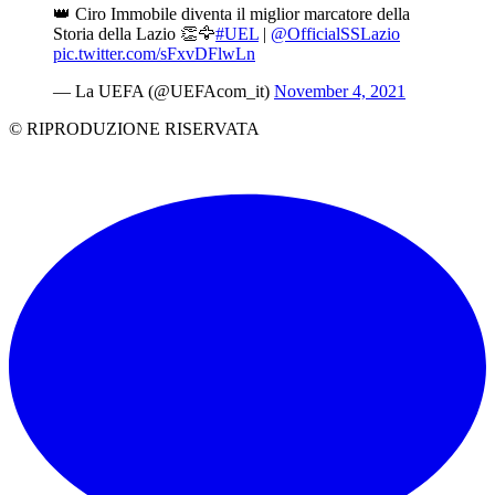
👑 Ciro Immobile diventa il miglior marcatore della
Storia della Lazio 👏🦅
#UEL
|
@OfficialSSLazio
pic.twitter.com/sFxvDFlwLn
— La UEFA (@UEFAcom_it)
November 4, 2021
© RIPRODUZIONE RISERVATA