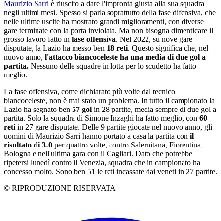
Maurizio Sarri
è riuscito a dare l'impronta giusta alla sua squadra
negli ultimi mesi. Spesso si parla soprattutto della fase difensiva, che
nelle ultime uscite ha mostrato grandi miglioramenti, con diverse
gare terminate con la porta inviolata. Ma non bisogna dimenticare il
grosso lavoro fatto in
fase offensiva
. Nel 2022, su nove gare
disputate, la Lazio ha messo ben
18 reti
. Questo significa che, nel
nuovo anno,
l'attacco biancoceleste ha una media di due gol a
partita.
Nessuno delle squadre in lotta per lo scudetto ha fatto
meglio.
La fase offensiva, come dichiarato più volte dal tecnico
biancoceleste, non è mai stato un problema. In tutto il campionato la
Lazio ha segnato ben
57 gol
in 28 partite, media sempre di due gol a
partita. Solo la squadra di Simone Inzaghi ha fatto meglio, con
60
reti
in 27 gare disputate. Delle 9 partite giocate nel nuovo anno, gli
uomini di Maurizio Sarri hanno portato a casa la partita con
il
risultato di 3-0
per quattro volte, contro Salernitana, Fiorentina,
Bologna e nell'ultima gara con il Cagliari. Dato che potrebbe
ripetersi lunedì contro il Venezia, squadra che in campionato ha
concesso molto. Sono ben 51 le reti incassate dai veneti in 27 partite.
© RIPRODUZIONE RISERVATA