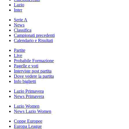
Lazio
Inter
Serie A
News
Classifica
Campionati precedenti
Calendario e Risultati
Partite
Live
Probabile Formazione
Pagelle e voti
Interviste post partita
Dove vedere la partita
Info biglietti
Lazio Primavera
News Primavera
Lazio Women
News Lazio Women
Coppe Europee
Europa League