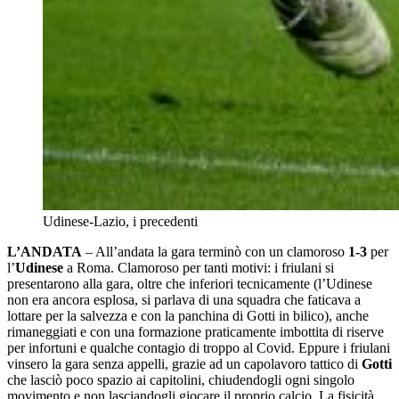
Udinese-Lazio, i precedenti
L’ANDATA
– All’andata la gara terminò con un clamoroso
1-3
per
l’
Udinese
a Roma. Clamoroso per tanti motivi: i friulani si
presentarono alla gara, oltre che inferiori tecnicamente (l’Udinese
non era ancora esplosa, si parlava di una squadra che faticava a
lottare per la salvezza e con la panchina di Gotti in bilico), anche
rimaneggiati e con una formazione praticamente imbottita di riserve
per infortuni e qualche contagio di troppo al Covid. Eppure i friulani
vinsero la gara senza appelli, grazie ad un capolavoro tattico di
Gotti
che lasciò poco spazio ai capitolini, chiudendogli ogni singolo
movimento e non lasciandogli giocare il proprio calcio. La fisicità