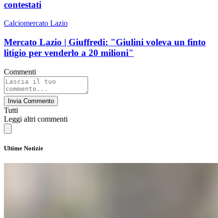
contestati
Calciomercato Lazio
Mercato Lazio | Giuffredi: "Giulini voleva un finto
litigio per venderlo a 20 milioni"
Commenti
Invia Commento
Tutti
Leggi altri commenti
Ultime Notizie