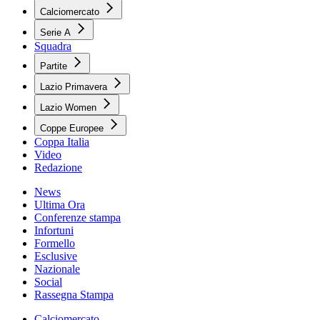
Calciomercato
Serie A
Squadra
Partite
Lazio Primavera
Lazio Women
Coppe Europee
Coppa Italia
Video
Redazione
News
Ultima Ora
Conferenze stampa
Infortuni
Formello
Esclusive
Nazionale
Social
Rassegna Stampa
Calciomercato