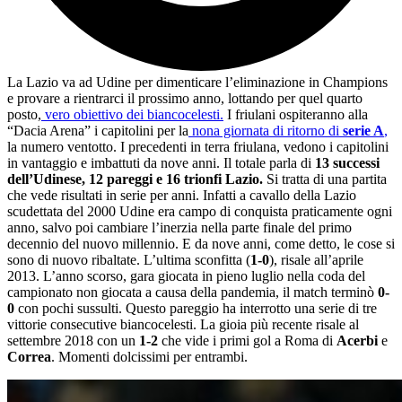
La Lazio va ad Udine per dimenticare l’eliminazione in Champions
e provare a rientrarci il prossimo anno, lottando per quel quarto
posto,
vero obiettivo dei biancocelesti.
I friulani ospiteranno alla
“Dacia Arena” i capitolini per la
nona giornata di ritorno di
serie A
,
la numero ventotto. I precedenti in terra friulana, vedono i capitolini
in vantaggio e imbattuti da nove anni. Il totale parla di
13 successi
dell’Udinese, 12 pareggi e 16 trionfi Lazio.
Si tratta di una partita
che vede risultati in serie per anni. Infatti a cavallo della Lazio
scudettata del 2000 Udine era campo di conquista praticamente ogni
anno, salvo poi cambiare l’inerzia nella parte finale del primo
decennio del nuovo millennio. E da nove anni, come detto, le cose si
sono di nuovo ribaltate. L’ultima sconfitta (
1-0
), risale all’aprile
2013. L’anno scorso, gara giocata in pieno luglio nella coda del
campionato non giocata a causa della pandemia, il match terminò
0-
0
con pochi sussulti. Questo pareggio ha interrotto una serie di tre
vittorie consecutive biancocelesti. La gioia più recente risale al
settembre 2018 con un
1-2
che vide i primi gol a Roma di
Acerbi
e
Correa
. Momenti dolcissimi per entrambi.