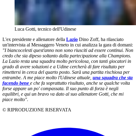
Luca Gotti, tecnico dell'Udinese
L'ex presidente e allenatore della
Lazio
Dino Zoff, ha rilasciato
un'intervista al Messaggero Veneto in cui analizza la gara di domani:
"I biancocelesti quest'anno non sono riusciti ad essere continui. Non
credo che sia dipeso soltanto dalla partecipazione alla Champions.
La Lazio resta una squadra molto pericolosa, con tanti giocatori in
grado
di avere soluzioni e a Udine cercherà di fare risultato per
rimettersi in cerca del quarto posto. Sarà una partita rischiosa per
entrambe. A me piace molto l'Udinese attuale,
una squadra che sta
facendo bene
e che fa soprattutto risultato, anche se qualche volta
forse appare un po' compassata. Il suo punto di forza è negli
equilibri, e qui un bravo va dato al suo allenatore Gotti, che mi
piace molto".
© RIPRODUZIONE RISERVATA