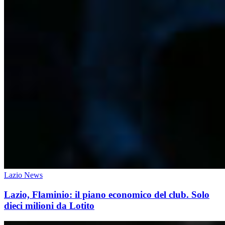
Lazio News
Lazio, Flaminio: il piano economico del club. Solo
dieci milioni da Lotito