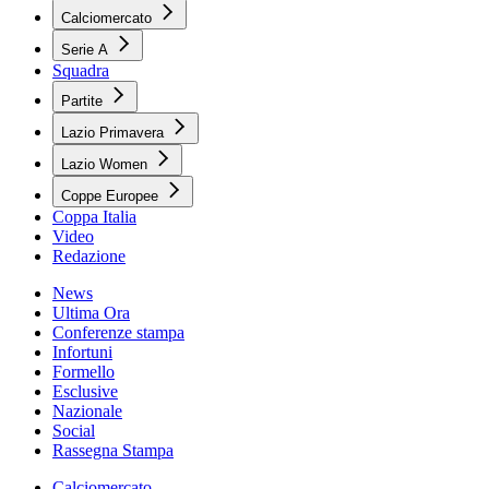
Calciomercato
Serie A
Squadra
Partite
Lazio Primavera
Lazio Women
Coppe Europee
Coppa Italia
Video
Redazione
News
Ultima Ora
Conferenze stampa
Infortuni
Formello
Esclusive
Nazionale
Social
Rassegna Stampa
Calciomercato