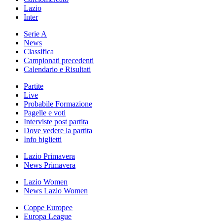
Lazio
Inter
Serie A
News
Classifica
Campionati precedenti
Calendario e Risultati
Partite
Live
Probabile Formazione
Pagelle e voti
Interviste post partita
Dove vedere la partita
Info biglietti
Lazio Primavera
News Primavera
Lazio Women
News Lazio Women
Coppe Europee
Europa League