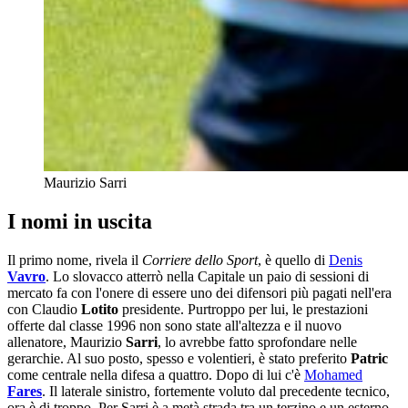
Maurizio Sarri
I nomi in uscita
Il primo nome, rivela il
Corriere dello Sport
, è quello di
Denis
Vavro
. Lo slovacco atterrò nella Capitale un paio di sessioni di
mercato fa con l'onere di essere uno dei difensori più pagati nell'era
con Claudio
Lotito
presidente. Purtroppo per lui, le prestazioni
offerte dal classe 1996 non sono state all'altezza e il nuovo
allenatore, Maurizio
Sarri
, lo avrebbe fatto sprofondare nelle
gerarchie. Al suo posto, spesso e volentieri, è stato preferito
Patric
come centrale nella difesa a quattro. Dopo di lui c'è
Mohamed
Fares
. Il laterale sinistro, fortemente voluto dal precedente tecnico,
ora è di troppo. Per Sarri è a metà strada tra un terzino e un esterno