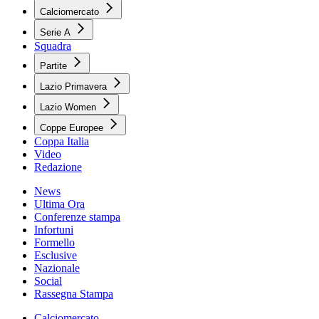
Calciomercato
Serie A
Squadra
Partite
Lazio Primavera
Lazio Women
Coppe Europee
Coppa Italia
Video
Redazione
News
Ultima Ora
Conferenze stampa
Infortuni
Formello
Esclusive
Nazionale
Social
Rassegna Stampa
Calciomercato