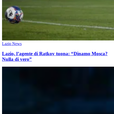
Lazio News
Lazio, l’agente di Ratkov tuona: “Dinamo Mosca?
Nulla di vero”