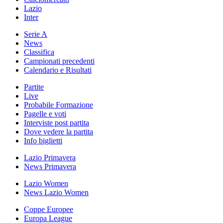
Lazio
Inter
Serie A
News
Classifica
Campionati precedenti
Calendario e Risultati
Partite
Live
Probabile Formazione
Pagelle e voti
Interviste post partita
Dove vedere la partita
Info biglietti
Lazio Primavera
News Primavera
Lazio Women
News Lazio Women
Coppe Europee
Europa League