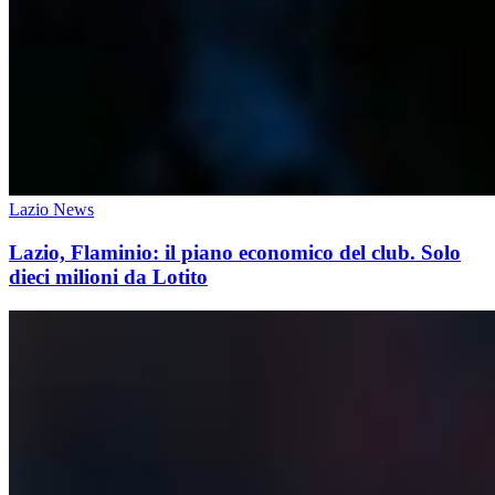
Lazio News
Lazio, Flaminio: il piano economico del club. Solo
dieci milioni da Lotito