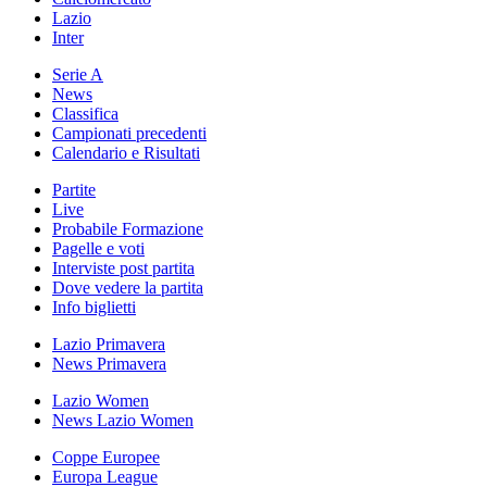
Lazio
Inter
Serie A
News
Classifica
Campionati precedenti
Calendario e Risultati
Partite
Live
Probabile Formazione
Pagelle e voti
Interviste post partita
Dove vedere la partita
Info biglietti
Lazio Primavera
News Primavera
Lazio Women
News Lazio Women
Coppe Europee
Europa League