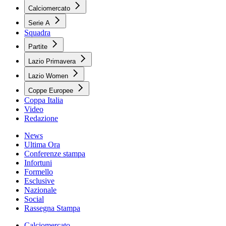
Calciomercato
Serie A
Squadra
Partite
Lazio Primavera
Lazio Women
Coppe Europee
Coppa Italia
Video
Redazione
News
Ultima Ora
Conferenze stampa
Infortuni
Formello
Esclusive
Nazionale
Social
Rassegna Stampa
Calciomercato