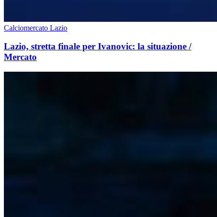
Calciomercato Lazio
Lazio, stretta finale per Ivanovic: la situazione /
Mercato