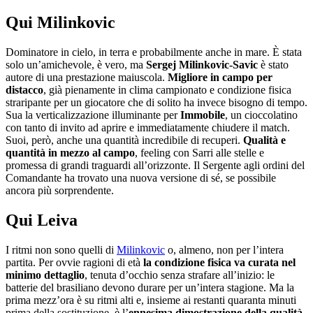
Qui Milinkovic
Dominatore in cielo, in terra e probabilmente anche in mare. È stata
solo un’amichevole, è vero, ma
Sergej Milinkovic-Savic
è stato
autore di una prestazione maiuscola.
Migliore in campo per
distacco
, già pienamente in clima campionato e condizione fisica
straripante per un giocatore che di solito ha invece bisogno di tempo.
Sua la verticalizzazione illuminante per
Immobile
, un cioccolatino
con tanto di invito ad aprire e immediatamente chiudere il match.
Suoi, però, anche una quantità incredibile di recuperi.
Qualità e
quantità in mezzo al campo
, feeling con Sarri alle stelle e
promessa di grandi traguardi all’orizzonte. Il Sergente agli ordini del
Comandante ha trovato una nuova versione di sé, se possibile
ancora più sorprendente.
Qui Leiva
I ritmi non sono quelli di
Milinkovic
o, almeno, non per l’intera
partita. Per ovvie ragioni di età
la condizione fisica va curata nel
minimo dettaglio
, tenuta d’occhio senza strafare all’inizio: le
batterie del brasiliano devono durare per un’intera stagione. Ma la
prima mezz’ora è su ritmi alti e, insieme ai restanti quaranta minuti
prima della sostituzione, è l’
ennesima dimostrazione della qualità