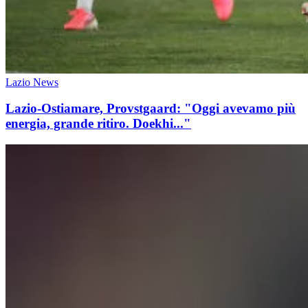
Lazio News
Lazio-Ostiamare, Provstgaard: "Oggi avevamo più
energia, grande ritiro. Doekhi..."